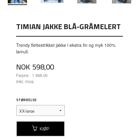
TIMIAN JAKKE BLÅ-GRÅMELERT
Trendy flettestrikket jakke i ekstra fin og myk 100%
lamull.
Tilbud
NOK
598,00
Førpris:
1 998,00
Rabatt
inkl. mva.
STØRRELSE
KJØP