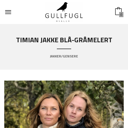
Gå
til
innholdet
0
TIMIAN JAKKE BLÅ-GRÅMELERT
JAKKER/GENSERE