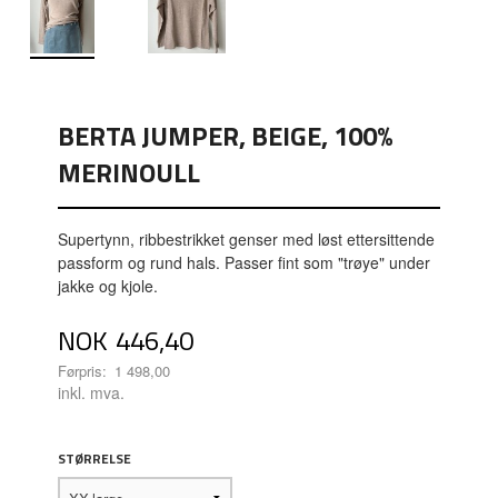
BERTA JUMPER, BEIGE, 100%
MERINOULL
Supertynn, ribbestrikket genser med løst ettersittende
passform og rund hals. Passer fint som "trøye" under
jakke og kjole.
Tilbud
NOK
446,40
Førpris:
1 498,00
Rabatt
inkl. mva.
STØRRELSE