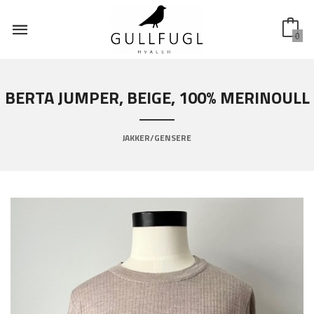
Gå
til
innholdet
0
BERTA JUMPER, BEIGE, 100% MERINOULL
JAKKER/GENSERE