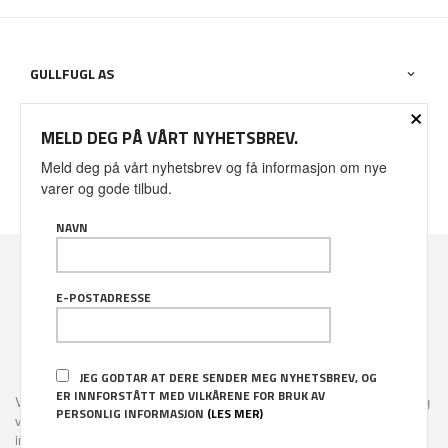
GULLFUGL AS
×
OM BUTIKKEN
MELD DEG PÅ VÅRT NYHETSBREV.
Meld deg på vårt nyhetsbrev og få informasjon om nye
DIN KONTO
varer og gode tilbud.
NAVN
Valuta
: NOK
E-POSTADRESSE
FRAKT
KJØPSBETINGELSER
SIKKERHET OG PERSONVERN
NYHETSBREV
JEG GODTAR AT DERE SENDER MEG NYHETSBREV, OG
ER INNFORSTÅTT MED VILKÅRENE FOR BRUK AV
Vår nettbutikk bruker cookies slik at du får en bedre kjøpsopplevelse og
PERSONLIG INFORMASJON
(LES MER)
vi kan yte deg bedre service. Vi bruker cookies hovedsaklig til å lagre
innloggingsdetaljer og huske hva du har puttet i handlekurven din.